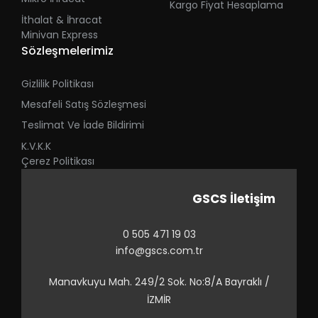
Kargo Fiyat Hesaplama
İthalat & İhracat
Minivan Express
Sözleşmelerimiz
Gizlilik Politikası
Mesafeli Satış Sözleşmesi
Teslimat Ve İade Bildirimi
K.V.K.K
Çerez Politikası
GSCS İletişim
0 505 471 19 03
info@gscs.com.tr
Manavkuyu Mah. 249/2 Sok. No:8/A Bayraklı /
İZMİR