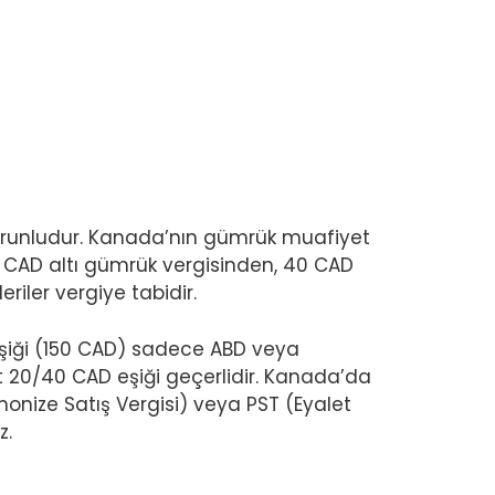
orunludur. Kanada’nın gümrük muafiyet
20 CAD altı gümrük vergisinden, 40 CAD
iler vergiye tabidir.
şiği (150 CAD) sadece ABD veya
t 20/40 CAD eşiği geçerlidir. Kanada’da
monize Satış Vergisi) veya PST (Eyalet
z.