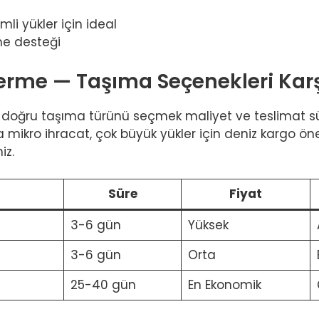
i yükler için ideal
e desteği
me — Taşıma Seçenekleri Karş
ğru taşıma türünü seçmek maliyet ve teslimat süres
 mikro ihracat, çok büyük yükler için deniz kargo öner
iz.
Süre
Fiyat
3-6 gün
Yüksek
3-6 gün
Orta
25-40 gün
En Ekonomik