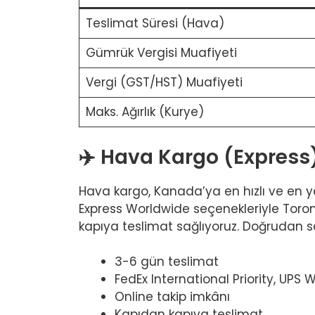
Teslimat Süresi (Hava)
Gümrük Vergisi Muafiyeti
Vergi (GST/HST) Muafiyeti
Maks. Ağırlık (Kurye)
✈️ Hava Kargo (Expres
Hava kargo, Kanada’ya en hızlı ve en y
Express Worldwide seçenekleriyle Toron
kapıya teslimat sağlıyoruz. Doğrudan 
3-6 gün teslimat
FedEx International Priority, UPS
Online takip imkânı
Kapıdan kapıya teslimat