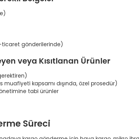
ce)
-ticaret gönderilerinde)
yen veya Kısıtlanan Ürünler
gerektiren)
is muafiyeti kapsamı dışında, özel prosedür)
yönetimine tabi ürünler
rme Süreci
adaya kargo gönderme için hava kargo, mikro ihra