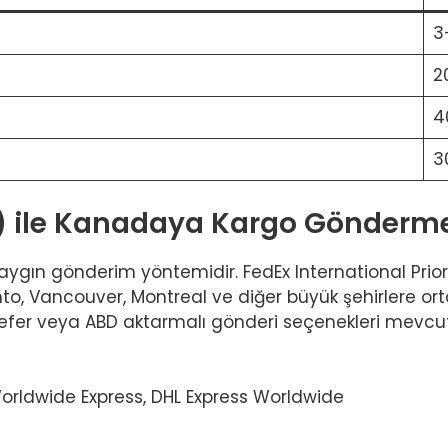
3
2
4
3
s) ile Kanadaya Kargo Gönderm
aygın gönderim yöntemidir. FedEx International Prior
to, Vancouver, Montreal ve diğer büyük şehirlere o
sefer veya ABD aktarmalı gönderi seçenekleri mevcut
 Worldwide Express, DHL Express Worldwide