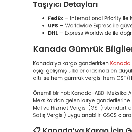
Taşıyıcı Detayları
FedEx
— International Priority il
UPS
— Worldwide Express ile güve
DHL
— Express Worldwide ile doğr
Kanada Gümrük Bilgiler
Kanada’ya kargo gönderirken
Kanada S
eşiği gelişmiş ülkeler arasında en düşü
altı ise hem gümrük vergisi hem GST/HST
Önemli bir not: Kanada-ABD-Meksika 
Meksika’dan gelen kurye gönderilerine 
Mal ve Hizmet Vergisi (GST) standart or
Satış Vergisi) uygulanabilir. GSCS ola
📋 Kanada’ya Kargo İçin Ge