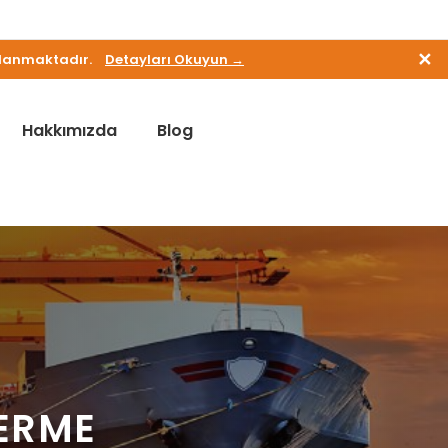
✕
ulanmaktadır.
Detayları Okuyun →
Hakkımızda
Blog
ERME