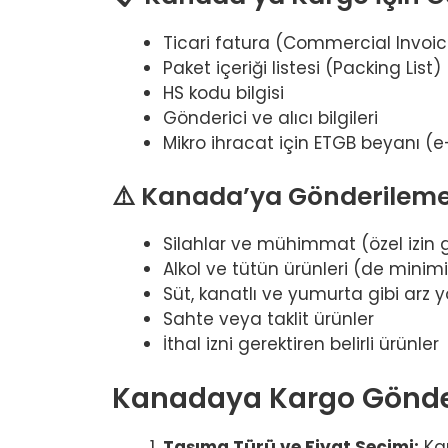
Ticari fatura (Commercial Invoi
Paket içeriği listesi (Packing List)
HS kodu bilgisi
Gönderici ve alıcı bilgileri
Mikro ihracat için ETGB beyanı (e
⚠️ Kanada’ya Gönderileme
Silahlar ve mühimmat (özel izin 
Alkol ve tütün ürünleri (de minim
Süt, kanatlı ve yumurta gibi arz 
Sahte veya taklit ürünler
İthal izni gerektiren belirli ürünler
Kanadaya Kargo Gönde
Taşıma Türü ve Fiyat Seçimi:
Kan