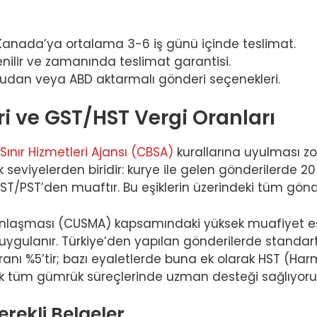
e Kanada’ya ortalama 3-6 iş günü içinde teslimat.
nilir ve zamanında teslimat garantisi.
udan veya ABD aktarmalı gönderi seçenekleri.
i ve GST/HST Vergi Oranları
ınır Hizmetleri Ajansı (CBSA)
kurallarına uyulması z
k seviyelerden biridir: kurye ile gelen gönderilerde 
/PST’den muaftır. Bu eşiklerin üzerindeki tüm gönder
Anlaşması (CUSMA) kapsamındaki yüksek muafiyet e
uygulanır. Türkiye’den yapılan gönderilerde standar
anı %5’tir; bazı eyaletlerde buna ek olarak HST (Har
rak tüm gümrük süreçlerinde uzman desteği sağlıyoru
rekli Belgeler