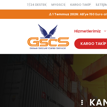
İçeriğe
7/24 DESTEK
MYGSCS
KARGO TAKIP
İLETIŞI
atla
⚠️
1 Temmuz 2026:
AB'ye 150 Euro 
Hizmetlerimiz
KARGO TAKİP
KA